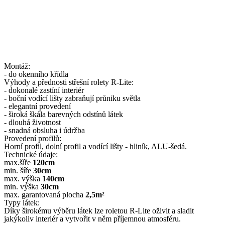
Montáž:
- do okenního křídla
Výhody a přednosti střešní rolety R-Lite:
- dokonalé zastíní interiér
- boční vodící lišty zabraňují průniku světla
- elegantní provedení
- široká škála barevných odstínů látek
- dlouhá životnost
- snadná obsluha i údržba
Provedení profilů:
Horní profil, dolní profil a vodící lišty - hliník, ALU-šedá.
Technické údaje:
max.šíře
120cm
min. šíře
30cm
max. výška
140cm
min. výška
30cm
max. garantovaná plocha
2,5m²
Typy látek:
Díky širokému výběru látek lze roletou R-Lite oživit a sladit
jakýkoliv interiér a vytvořit v něm příjemnou atmosféru.