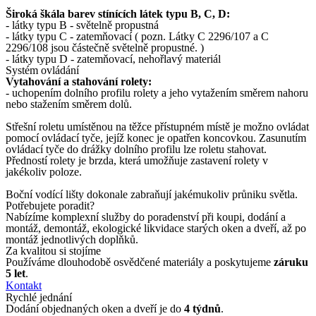
Široká škála barev stínících látek typu B, C, D:
- látky typu B - světelně propustná
- látky typu C - zatemňovací ( pozn. Látky C 2296/107 a C
2296/108 jsou částečně světelně propustné. )
- látky typu D - zatemňovací, nehořlavý materiál
Systém ovládání
Vytahování a stahování rolety:
- uchopením dolního profilu rolety a jeho vytažením směrem nahoru
nebo stažením směrem dolů.
Střešní roletu umístěnou na těžce přístupném místě je možno ovládat
pomocí ovládací tyče, jejíž konec je opatřen koncovkou. Zasunutím
ovládací tyče do drážky dolního profilu lze roletu stahovat.
Předností rolety je brzda, která umožňuje zastavení rolety v
jakékoliv poloze.
Boční vodící lišty dokonale zabraňují jakémukoliv průniku světla.
Potřebujete poradit?
Nabízíme komplexní služby do poradenství při koupi, dodání a
montáž, demontáž, ekologické likvidace starých oken a dveří, až po
montáž jednotlivých doplňků.
Za kvalitou si stojíme
Používáme dlouhodobě osvědčené materiály a poskytujeme
záruku
5 let
.
Kontakt
Rychlé jednání
Dodání objednaných oken a dveří je do
4 týdnů
.