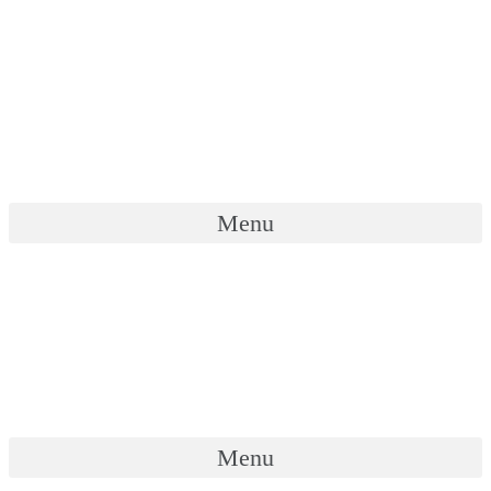
Skip
to
content
Menu
Menu